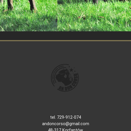
tel. 729-912-074
andoncorso@gmail.com
48-317 Korfantów