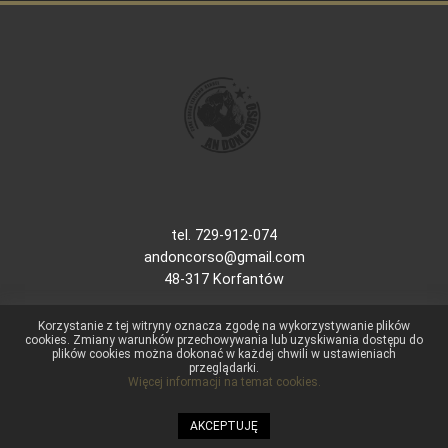
tel. 729-912-074
andoncorso@gmail.com
48-317 Korfantów
Korzystanie z tej witryny oznacza zgodę na wykorzystywanie plików
cookies. Zmiany warunków przechowywania lub uzyskiwania dostępu do
plików cookies można dokonać w każdej chwili w ustawieniach
POLITYKA PRYWATNOŚCI
przeglądarki.
Więcej informacji na temat cookies.
AKCEPTUJĘ
Copyright © 2023.
Developed by Studio i